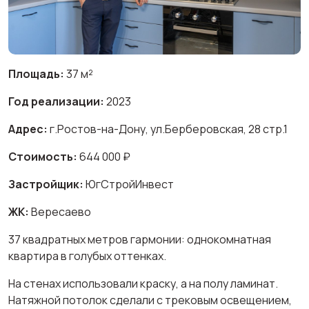
Площадь:
37 м²
Год реализации:
2023
Адрес:
г.Ростов-на-Дону, ул.Берберовская, 28 стр.1
Стоимость:
644 000 ₽
Застройщик:
ЮгСтройИнвест
ЖК:
Вересаево
37 квадратных метров гармонии: однокомнатная
квартира в голубых оттенках.
На стенах использовали краску, а на полу ламинат.
Натяжной потолок сделали с трековым освещением,